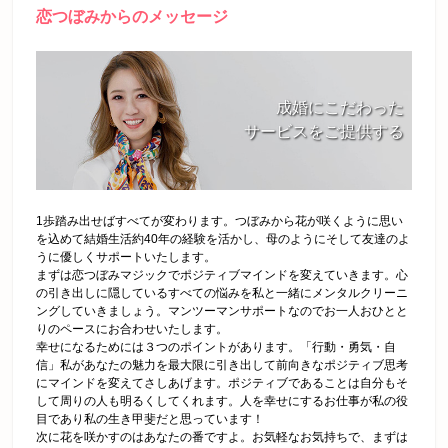
恋つぼみからのメッセージ
成婚にこだわった
サービスをご提供する
1歩踏み出せばすべてが変わります。つぼみから花が咲くように思い
を込めて結婚生活約40年の経験を活かし、母のようにそして友達のよ
うに優しくサポートいたします。
まずは恋つぼみマジックでポジティブマインドを変えていきます。心
の引き出しに隠しているすべての悩みを私と一緒にメンタルクリーニ
ングしていきましょう。マンツーマンサポートなのでお一人おひとと
りのペースにお合わせいたします。
幸せになるためには３つのポイントがあります。「行動・勇気・自
信」私があなたの魅力を最大限に引き出して前向きなポジティブ思考
にマインドを変えてさしあげます。ポジティブであることは自分もそ
して周りの人も明るくしてくれます。人を幸せにするお仕事が私の役
目であり私の生き甲斐だと思っています！
次に花を咲かすのはあなたの番ですよ。お気軽なお気持ちで、まずは