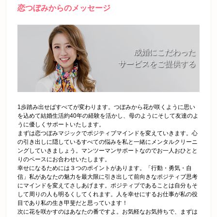
恋つぼみからのメッセージ
成婚にこだわった
サービスをご提供する
1歩踏み出せばすべてが変わります。つぼみから花が咲くように思い
を込めて結婚生活約40年の経験を活かし、母のようにそして友達のよ
うに優しくサポートいたします。
まずは恋つぼみマジックでポジティブマインドを変えていきます。心
の引き出しに隠しているすべての悩みを私と一緒にメンタルクリーニ
ングしていきましょう。マンツーマンサポートなのでお一人おひとと
りのペースにお合わせいたします。
幸せになるためには３つのポイントがあります。「行動・勇気・自
信」私があなたの魅力を最大限に引き出して前向きなポジティブ思考
にマインドを変えてさしあげます。ポジティブであることは自分もそ
して周りの人も明るくしてくれます。人を幸せにするお仕事が私の役
目であり私の生き甲斐だと思っています！
次に花を咲かすのはあなたの番ですよ。お気軽なお気持ちで、まずは