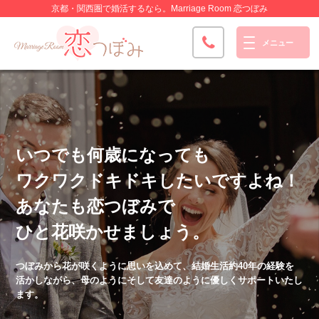
京都・関西圏で婚活するなら。
Marriage Room 恋つぼみ
京都・関西圏での
いつでも何歳になっても
理想の出会いをサポート
ワクワクドキドキしたいですよね！
あなたも恋つぼみで
オンライン、出張、なんでもあり
ひと花咲かせましょう。
お悩み相談は随時受け付け
365日いつでも対応！メールやLINEなどリアルタイムに連絡を取り、
その場で解決。
つぼみから花が咲くように思いを込めて、結婚生活約40年の経験を
活かしながら、
母のようにそして友達のように優しくサポートいたし
ます。